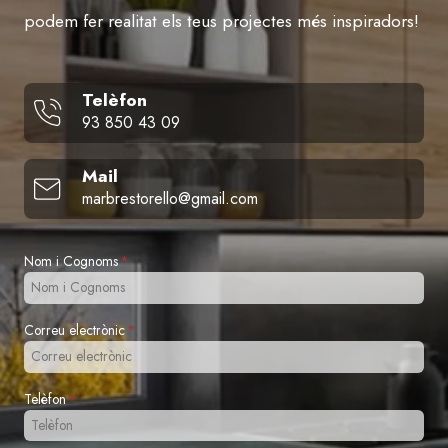
podem fer realitat els teus projectes més inspiradors!
Telèfon
93 850 43 09
Mail
marbrestorello@gmail.com
Nom i Cognoms
*
Correu electrònic
*
Telèfon
*