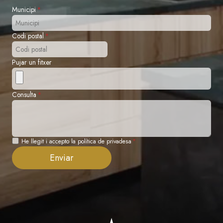
Municipi
*
Codi postal
*
Pujar un fitxer
Consulta
*
P
He llegit i accepto la política de privadesa
*
r
Enviar
i
v
a
d
e
s