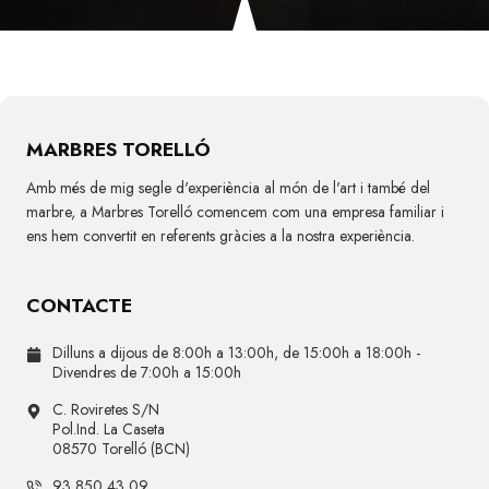
a
MARBRES TORELLÓ
Amb més de mig segle d'experiència al món de l'art i també del
marbre, a Marbres Torelló comencem com una empresa familiar i
ens hem convertit en referents gràcies a la nostra experiència.
CONTACTE
Dilluns a dijous de 8:00h a 13:00h, de 15:00h a 18:00h -
Divendres de 7:00h a 15:00h
C. Roviretes S/N
Pol.Ind. La Caseta
08570 Torelló (BCN)
93 850 43 09