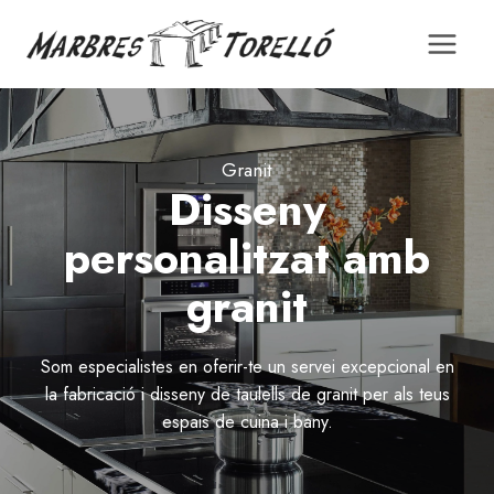
Saltar
al
contingut
Granit
Disseny
personalitzat amb
granit
Som especialistes en oferir-te un servei excepcional en
la fabricació i disseny de taulells de granit per als teus
espais de cuina i bany.