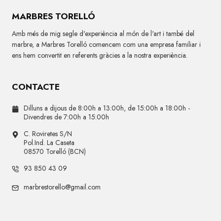
MARBRES TORELLÓ
Amb més de mig segle d'experiència al món de l'art i també del
marbre, a Marbres Torelló comencem com una empresa familiar i
ens hem convertit en referents gràcies a la nostra experiència.
CONTACTE
Dilluns a dijous de 8:00h a 13:00h, de 15:00h a 18:00h -
Divendres de 7:00h a 15:00h
C. Roviretes S/N
Pol.Ind. La Caseta
08570 Torelló (BCN)
93 850 43 09
marbrestorello@gmail.com