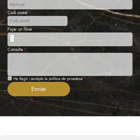
Codi postal
*
Pujar un fitxer
Consulta
*
Privadesa
He llegit i accepto la política de privadesa
*
Enviar