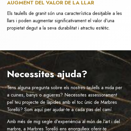
AUGMENT DEL VALOR DE LA LLAR
Els taulells de granit són una característica desitjable a les
llars i poden augmentar significativament el valor d'una
propietat degut a la seva durabilitat i atractiu estètic.
Necessites ajuda?
Tens alguna pregunta sobre els nostres taulells a mida per
a cuines, banys o aigüeres? Necessites assessorament
pel teu projecte de làpides amb el toc únic de Marbres
Torelló? Som aquí per ajudar-te a cada pas del camí.
Amb més de mig segle d'experiència al món de l'art i del
marbre, a Marbres Torelló ens enorgulleix oferir-te