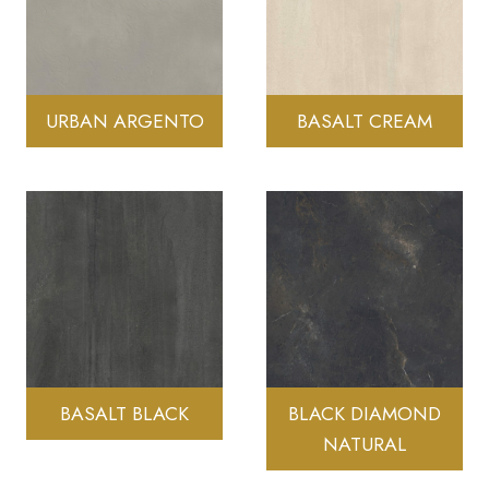
URBAN ARGENTO
BASALT CREAM
BASALT BLACK
BLACK DIAMOND
NATURAL