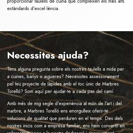
proporcionar taulells de cuina que compleixen els més alts
estàndards d'excel·lència.
Necessites ajuda?
Tens alguna pregunta sobre els nostres taulells a mida per
a cuines, banys o aigüeres? Necessites assessorament
pel teu projecte de làpides amb el toc únic de Marbres
Torelló? Som aquí per ajudar-te a cada pas del camí.
Amb més de mig segle d'experiència al món de l'art i del
marbre, a Marbres Torelló ens enorgulleix oferir-te
solucions de qualitat que perduren en el temps. Des dels
nostres inicis com a empresa familiar, ens hem convertit en