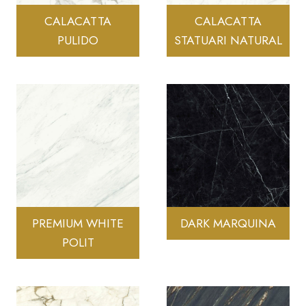
CALACATTA
CALACATTA
PULIDO
STATUARI NATURAL
PREMIUM WHITE
DARK MARQUINA
POLIT