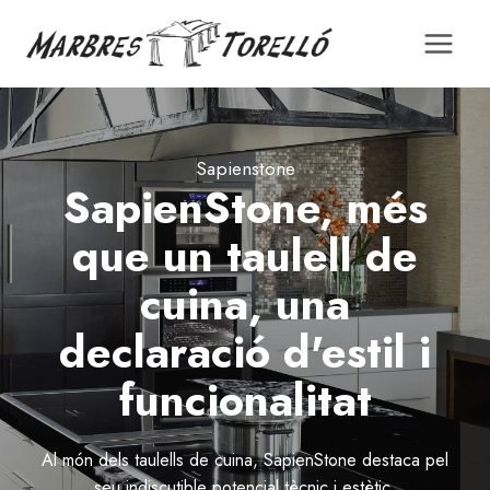
Saltar
al
contingut
Sapienstone
SapienStone, més
que un taulell de
cuina, una
declaració d'estil i
funcionalitat
Al món dels taulells de cuina, SapienStone destaca pel
seu indiscutible potencial tècnic i estètic.