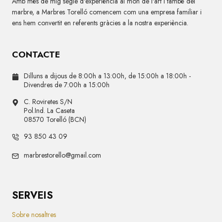
Amb més de mig segle d'experiència al món de l'art i també del
marbre, a Marbres Torelló comencem com una empresa familiar i
ens hem convertit en referents gràcies a la nostra experiència.
CONTACTE
Dilluns a dijous de 8:00h a 13:00h, de 15:00h a 18:00h -
Divendres de 7:00h a 15:00h
C. Roviretes S/N
Pol.Ind. La Caseta
08570 Torelló (BCN)
93 850 43 09
marbrestorello@gmail.com
SERVEIS
Sobre nosaltres