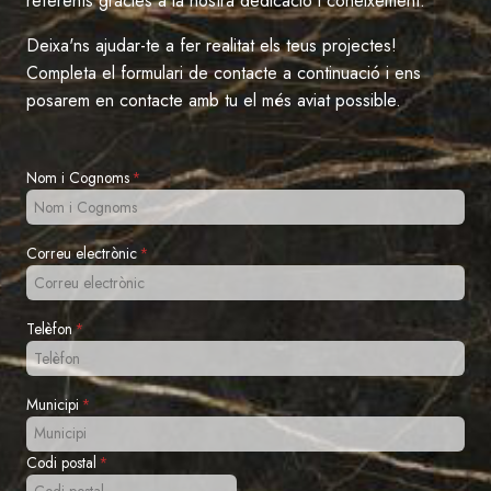
referents gràcies a la nostra dedicació i coneixement.
Deixa'ns ajudar-te a fer realitat els teus projectes!
Completa el formulari de contacte a continuació i ens
posarem en contacte amb tu el més aviat possible.
Nom i Cognoms
*
Correu electrònic
*
Telèfon
*
Municipi
*
Codi postal
*