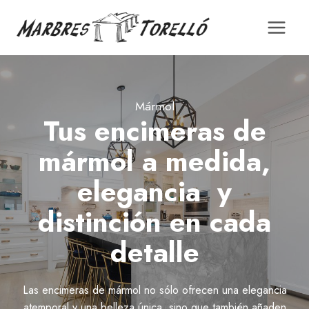
Saltar
al
contenido
Mármol
Tus encimeras de
mármol a medida,
elegancia y
distinción en cada
detalle
Las encimeras de mármol no sólo ofrecen una elegancia
atemporal y una belleza única, sino que también añaden