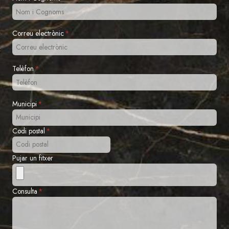
Correu electrònic
*
Telèfon
*
Municipi
*
Codi postal
*
Pujar un fitxer
Consulta
*