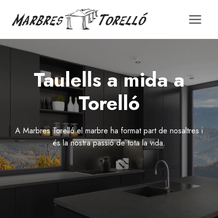
Saltar
al
contingut
Taulells a mida a
Torelló
A Marbres Torelló el marbre ha format part de nosaltres i
és la nostra passió de tota la vida.