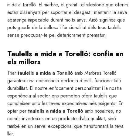
mida a Torelló. El marbre, el granit i el silestone que oferim
estan dissenyats per suportar el desgast i mantenir la seva
aparença impecable durant molts anys. Això significa que
pots gaudir de la bellesa i funcionalitat dels teus taulells
sense preocupar-te pel deteriorament prematur.
Taulells a mida a Torelló: confia en
els millors
Triar
taulells a mida a Torelló
amb Marbres Torelló
garanteix una combinació perfecta d'estil, funcionalitat i
durabilitat. El nostre enfocament personalitzat i la nostra
experiència al sector ens permeten oferir taulells que
compleixen amb les teves expectatives més exigents. En
optar per
taulells a mida a Torelló
amb nosaltres, no
només inverteixes en un producte d'alta qualitat, sinó
també en un servei excepcional que transformarà la teva
llar.