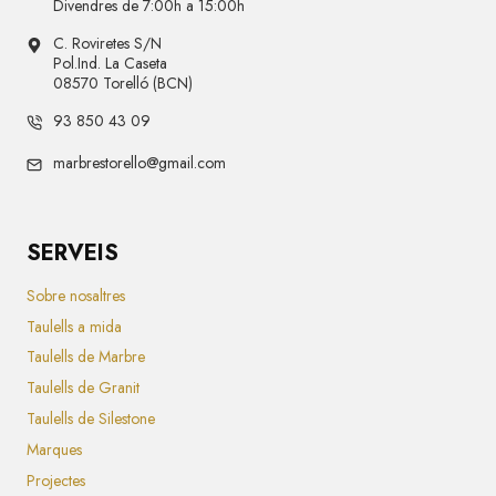
Divendres de 7:00h a 15:00h
C. Roviretes S/N
Pol.Ind. La Caseta
08570 Torelló (BCN)
93 850 43 09
marbrestorello@gmail.com
SERVEIS
Sobre nosaltres
Taulells a mida
Taulells de Marbre
Taulells de Granit
Taulells de Silestone
Marques
Projectes