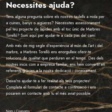
Necessites ajuda?
Tens alguna pregunta sobre els nostres taulells a mida per
a cuines, banys o aigüeres? Necessites assessorament
pel teu projecte de làpides amb el toc únic de Marbres
Torelló? Som aquí per ajudar-te a cada pas del camí.
Amb més de mig segle d'experiència al món de l'art i del
marbre, a Marbres Torelló ens enorgulleix oferir-te
solucions de qualitat que perduren en el temps. Des dels
nostres inicis com a empresa familiar, ens hem convertit en
referents gràcies a la nostra dedicació i coneixement.
Deixa'ns ajudar-te a fer realitat els teus projectes!
Completa el formulari de contacte a continuació i ens
posarem en contacte amb tu el més aviat possible.
Nom i Cognoms
*