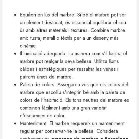
Equilibri en lús del marbre: Si bé el marbre pot ser
un element destacat, és essencial equilibrar el seu
ús amb altres materials i textures. Combina marbre
amb fusta, metall o tèxtils per a un disseny més
dinàmic.
Il·luminació adequada: La manera com s'il·lumina el
marbre pot realçar la seva bellesa. Utilitza llums
càlides i estratègiques per ressaltar les venes i
patrons únics del marbre.
Paleta de colors: Assegureu-vos que els colors del
marbre que escolliu s'integrin bé amb la paleta de
colors de l'habitació. Els tons neutres del marbre es
combinen fàcilment amb una gran varietat
d'esquemes de color.
Manteniment: El marbre requereix un manteniment
regular per conservar-ne la bellesa. Considera
contractar una
empresa de marbre a Barcelona