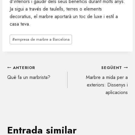
d'interiors i gaudir dels seus beneficis durant molts anys.
Ja sigui a través de taulells, terres o elements
decoratius, el marbre aportarà un toc de luxe i estil a
casa teva.
Etiquetes
#
empresa de marbre a Barcelona
d'entrada
Navegació
ANTERIOR
SEGÜENT
d'entrades
Què fa un marbrista?
Marbre a mida per a
exteriors: Dissenys i
aplicacions
Entrada similar