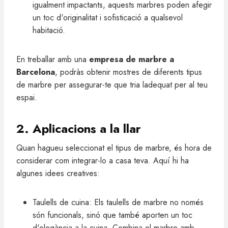
igualment impactants, aquests marbres poden afegir
un toc d'originalitat i sofisticació a qualsevol
habitació.
En treballar amb una
empresa de marbre a
Barcelona
, podràs obtenir mostres de diferents tipus
de marbre per assegurar-te que tria ladequat per al teu
espai.
2. Aplicacions a la llar
Quan hagueu seleccionat el tipus de marbre, és hora de
considerar com integrar-lo a casa teva. Aquí hi ha
algunes idees creatives:
Taulells de cuina: Els taulells de marbre no només
són funcionals, sinó que també aporten un toc
d'elegància a la cuina. Combina el marbre amb