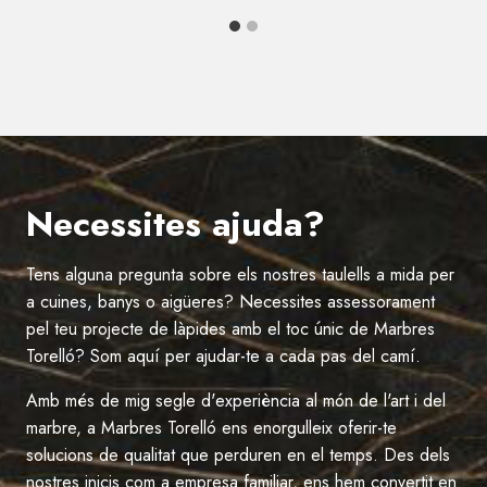
Necessites ajuda?
Tens alguna pregunta sobre els nostres taulells a mida per
a cuines, banys o aigüeres? Necessites assessorament
pel teu projecte de làpides amb el toc únic de Marbres
Torelló? Som aquí per ajudar-te a cada pas del camí.
Amb més de mig segle d'experiència al món de l'art i del
marbre, a Marbres Torelló ens enorgulleix oferir-te
solucions de qualitat que perduren en el temps. Des dels
nostres inicis com a empresa familiar, ens hem convertit en