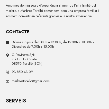
Amb més de mig segle d'experiència al món de l'art i també del
marbre, a Marbres Torelló comencem com una empresa familiar i
ens hem convertit en referents gràcies a la nostra experiència.
CONTACTE
Dilluns a dijous de 8:00h a 13:00h, de 15:00h a 18:00h -
Divendres de 7:00h a 15:00h
C. Roviretes S/N
Pol.Ind. La Caseta
08570 Torelló (BCN)
93 850 43 09
marbrestorello@gmail.com
SERVEIS