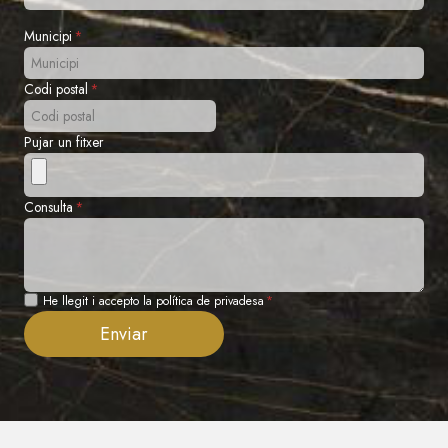
Municipi
*
Codi postal
*
Pujar un fitxer
Consulta
*
Privadesa
He llegit i accepto la política de privadesa
*
Enviar