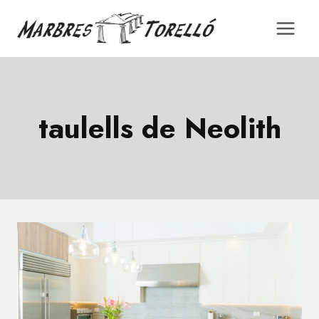
Saltar
al
contingut
taulells de Neolith