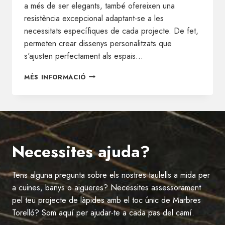
a més de ser elegants, també ofereixen una
resistència excepcional adaptant-se a les
necessitats específiques de cada projecte. De fet,
permeten crear dissenys personalitzats que
s'ajusten perfectament als espais…
TAULELLS
MÉS INFORMACIÓ
NEOLITH
A
MIDA:
L'ELECCIÓ
IDEAL
PER
Necessites ajuda?
A
HOTELS
I
Tens alguna pregunta sobre els nostres taulells a mida per
CASES
RURALS
a cuines, banys o aigüeres? Necessites assessorament
pel teu projecte de làpides amb el toc únic de Marbres
Torelló? Som aquí per ajudar-te a cada pas del camí.