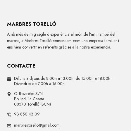
MARBRES TORELLÓ
Amb més de mig segle d'experiència al món de l'art i també del
marbre, a Marbres Torelló comencem com una empresa familiar i
ens hem convertit en referents gràcies a la nostra experiència.
CONTACTE
Dilluns a dijous de 8:00h a 13:00h, de 15:00h a 18:00h -
Divendres de 7:00h a 15:00h
C. Roviretes S/N
Pol.Ind. La Caseta
08570 Torelló (BCN)
93 850 43 09
marbrestorello@gmail.com