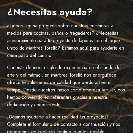
LO
QUE
¿Necesitas ayuda?
DEBES
SABER
¿Tienes alguna pregunta sobre nuestras encimeras a
medida para cocinas, baños o fregaderos? ¿Necesitas
asesoramiento para tu proyecto de lápidas con el toque
único de Marbres Torelló? Estamos aquí para ayudarte en
cada paso del camino.
Con más de medio siglo de experiencia en el mundo del
arte y del mármol, en Marbres Torelló nos enorgullece
ofrecerte soluciones de calidad que perduran en el
tiempo. Desde nuestros inicios como empresa familiar, nos
hemos convertido en referentes gracias a nuestra
dedicación y conocimiento.
¡Déjanos ayudarte a hacer realidad tus proyectos!
Completa el formulario de contacto a continuación y nos
pondremos en contacto contigo lo antes posible.