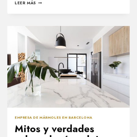
DISEÑO
LEER MÁS
Y
DURABILIDAD:
TRANSFORMA
TUS
ESPACIOS
CON
UNA
EMPRESA
DE
MÁRMOLES
EMPRESA DE MÁRMOLES EN BARCELONA
Mitos y verdades