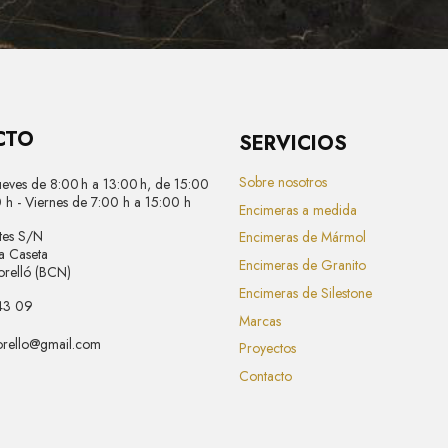
CTO
SERVICIOS
Sobre nosotros
ueves de 8:00 h a 13:00 h, de 15:00
 h - Viernes de 7:00 h a 15:00 h
Encimeras a medida
etes S/N
Encimeras de Mármol
La Caseta
Encimeras de Granito
relló (BCN)
Encimeras de Silestone
43 09
Marcas
orello@gmail.com
Proyectos
Contacto