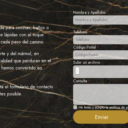
Nombre y Apellidos
*
da para cocinas, baños o
Teléfono
*
e lápidas con el toque
 cada paso del camino.
Código Postal
*
rte y del mármol, en
calidad que perduran en el
Subir un archivo
s hemos convertido en
Consulta
*
a el formulario de contacto
tes posible.
Privacidad
He leído y acepto la política de 
Enviar