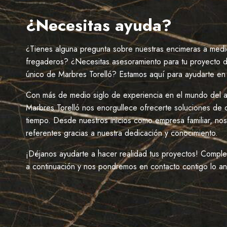
CONOCER
ASCALE!
¿Necesitas ayuda?
¿Tienes alguna pregunta sobre nuestras encimeras a medi
fregaderos? ¿Necesitas asesoramiento para tu proyecto d
único de Marbres Torelló? Estamos aquí para ayudarte en
Con más de medio siglo de experiencia en el mundo del a
Marbres Torelló nos enorgullece ofrecerte soluciones de 
tiempo. Desde nuestros inicios como empresa familiar, no
referentes gracias a nuestra dedicación y conocimiento.
¡Déjanos ayudarte a hacer realidad tus proyectos! Complet
a continuación y nos pondremos en contacto contigo lo an